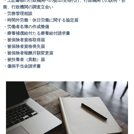
・上記書類の行政機関への提出/受領代行、行政機関での説明・折
衝、行政機関の調査立会い
・労務管理相談
・時間外労働・休日労働に関する協定届
・労働者名簿の作成整備
・療養補償給付たる療養給付請求書
・被保険者資格取得届
・被保険者資格喪失届
・被保険者報酬月額変更届
・被扶養者（異動）届
・傷病手当金請求書