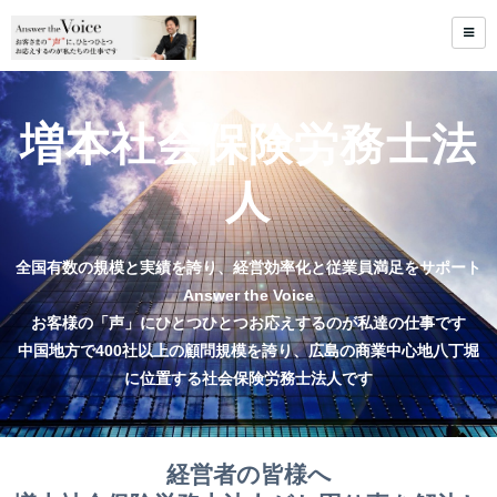
増本社会保険労務士法
人
全国有数の規模と実績を誇り、経営効率化と従業員満足をサポート
Answer the Voice
お客様の「声」にひとつひとつお応えするのが私達の仕事です
中国地方で400社以上の顧問規模を誇り、広島の商業中心地八丁堀
に位置する社会保険労務士法人です
経営者の皆様へ