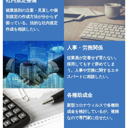
社内規定整備
就業規則の立案・見直しや個
別規定の作成方法が分からず
困っている。法的な社内規定
作成を相談したい。
人事・労務関係
従業員が定着せず育たない。
採用してもすぐ辞めてしま
う。人事や労務に関するエキ
スパートに相談したい。
各種助成金
新型コロナウィルスで各種助
成金を検討しているが、複雑
なので専門家に任せたい。